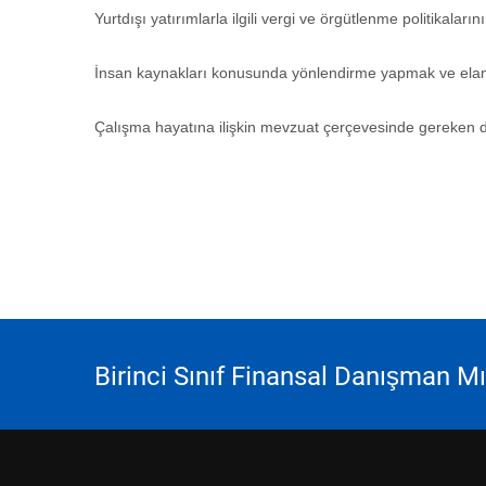
Yurtdışı yatırımlarla ilgili vergi ve örgütlenme politikalarını
İnsan kaynakları konusunda yönlendirme yapmak ve ela
Çalışma hayatına ilişkin mevzuat çerçevesinde gereken d
Birinci Sınıf Finansal Danışman M