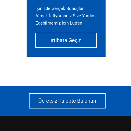
İşinizde Gerçek Sonuçlar
Almak İstiyorsanız Size Yardım
Edebilmemiz İçin Lütfen
İrtibata Geçin
Ücretsiz Talepte Bulunun