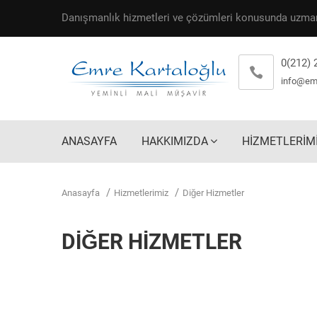
Danışmanlık hizmetleri ve çözümleri konusunda uzman
0(212) 
info@em
ANASAYFA
HAKKIMIZDA
HİZMETLERİM
Anasayfa
Hizmetlerimiz
Diğer Hizmetler
DİĞER HİZMETLER