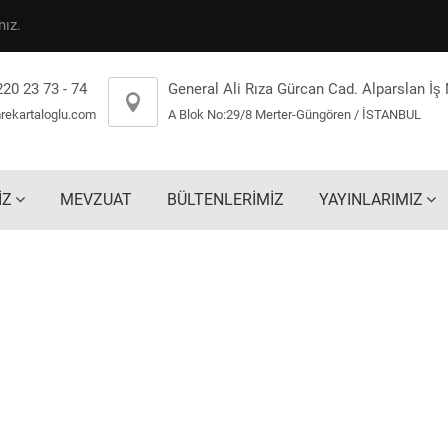
ız.
220 23 73 - 74
General Ali Rıza Gürcan Cad. Alparslan İş
rekartaloglu.com
A Blok No:29/8 Merter-Güngören / İSTANBUL
İZ
MEVZUAT
BÜLTENLERİMİZ
YAYINLARIMIZ