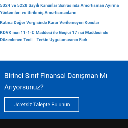
5024 ve 5228 Sayılı Kanunlar Sonrasında Amortisman Ayırma
Yöntemleri ve Birikmiş Amortismanların
Katma Değer Vergisinde Karar Verilemeyen Konular
KDVK nun 11-1-C Maddesi ile Geçici 17 nci Maddesinde
Düzenlenen Tecil - Terkin Uygulamasının Fark
Birinci Sınıf Finansal Danışman Mı
Arıyorsunuz?
Ücretsiz Talepte Bulunun